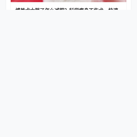
博美犬太胖了怎么减肥？科学瘦身不伤犬，快速
瘦回标准体态
2026-07-06
家里有宠物如何给家里杀虫？安全无害驱虫杀虫
完整方法