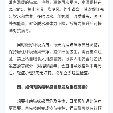
准备温暖的猫窝、毛毯，避免再次受凉，室温保持在
25-28℃，禁止洗澡、吹冷风、外出遛弯。其次保证充
足饮水和营养，多喂温水、羊奶粉、流质罐头，强制
补充能量，避免脱水和体力下降，抵抗力提升后可快
速对抗病毒。
同时做好环境清洁，每天清理猫咪眼鼻分泌物，
保持居住环境通风干净，减少细菌滋生。需要重点注
意：禁止私自喂食人用感冒药，很多人用药含对乙酰
氨基酚等成分，对猫咪剧毒，会直接导致猫咪中毒死
亡。轻症护理3天无好转，必须立即送医检查。
四、如何预防猫咪感冒复发及重症感染？
想要杜绝猫咪感冒危及生命，日常预防远比治疗
更重要。首先按时完成疫苗接种，猫三联可以有效预