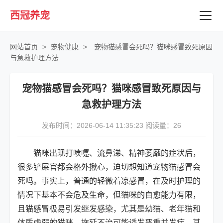
西冠养宠
网站首页
>
宠物健康
>
宠物猫感冒会死吗？猫咪感冒致死原因
与急救护理方法
宠物猫感冒会死吗？猫咪感冒致死原因与
急救护理方法
发布时间：2026-06-14 11:35:23 阅读量：
26
猫咪出现打喷嚏、流鼻涕、精神萎靡的症状后，
很多铲屎官都会格外揪心，迫切想知道宠物猫感冒会
死吗。事实上，普通的轻微着凉感冒，在及时护理的
情况下基本不会危及生命，但猫咪的自愈能力有限，
且猫感冒极易引发继发感染，尤其是幼猫、老年猫和
体质虚弱的猫咪，拖延不治可能诱发严重并发症，甚