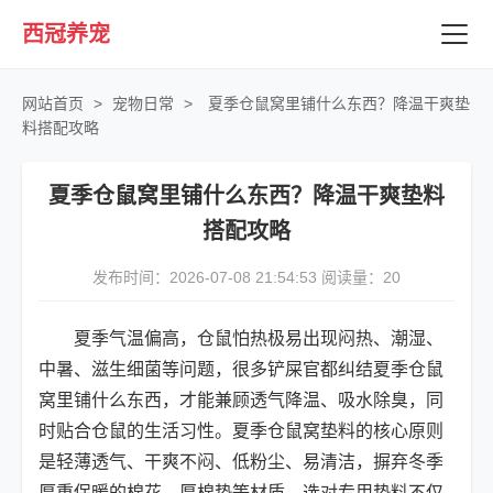
西冠养宠
网站首页
>
宠物日常
>
夏季仓鼠窝里铺什么东西？降温干爽垫
料搭配攻略
夏季仓鼠窝里铺什么东西？降温干爽垫料
搭配攻略
发布时间：2026-07-08 21:54:53 阅读量：
20
夏季气温偏高，仓鼠怕热极易出现闷热、潮湿、
中暑、滋生细菌等问题，很多铲屎官都纠结夏季仓鼠
窝里铺什么东西，才能兼顾透气降温、吸水除臭，同
时贴合仓鼠的生活习性。夏季仓鼠窝垫料的核心原则
是轻薄透气、干爽不闷、低粉尘、易清洁，摒弃冬季
厚重保暖的棉花、厚棉垫等材质，选对专用垫料不仅