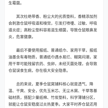
生霉菌。
其次杜绝带香、粉尘大的劣质垫料，香精添加剂
会刺激仓鼠呼吸道和嗅觉，引发打喷嚏、过敏、呼吸
道炎症；高粉尘垫料容易滋生细菌，导致仓鼠眼鼻发
炎，危害健康。
最后不要使用报纸、普通纸巾、家用干草，报纸
油墨含有毒物质，普通纸巾遇水易烂、糊窝闷潮，家
用干草可能残留农药、虫卵，未经灭菌处理，会导致
仓鼠误食生病，存在极大安全隐患。
总的来说，夏季仓鼠窝铺料核心就是透气、降
温、干爽、安全，优先玉米芯、无尘木屑、干草等基
础材质，搭配少量纸棉、竹炭垫料，科学薄铺分区，
就能让仓鼠安稳度过炎热夏季。大家平时养仓鼠还用