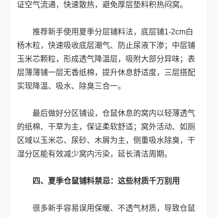
证空气流通，快速散热，避免厚层垫料积热闷窝。
推荐新手使用夏季分层铺料法，底层铺1-2cm白
杨木粒，快速吸收底层潮气、防止尿液下渗；中层铺
玉米芯颗粒，形成透气降温层，吸附大部分异味；表
层薄薄铺一层无香纸棉，提升休息舒适度，三层搭配
实现降温、吸水、除臭三合一。
最后做好分区铺设，仓鼠休息的窝内以轻薄透气
的纸棉、干草为主，保证柔软舒适；窝外活动、如厕
区域以玉米芯、尿砂、木屑为主，侧重吸水除臭，干
湿分区能有效减少窝内污染，延长清洁周期。
四、夏季仓鼠铺料禁忌：这些材质千万别用
很多新手容易误用保暖、不透气材质，导致仓鼠