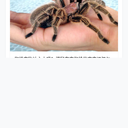
蜘蛛宠物认主人吗？揭秘爬宠蜘蛛的真实记忆与
互动习性
2026-06-16