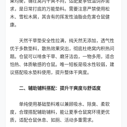
果均衡，铺在窝内干爽不闷，适配夏季低温饲养需
求，是日常打底的万能垫料。需要注意严禁使用松
木、雪松木屑，其含有的挥发性油脂会危害仓鼠健
康。
天然干草垫安全性拉满，纯天然无添加，透气性
优于多数垫料，散热效果突出，彻底杜绝窝内积热问
题。仓鼠可以啃食干草、磨牙洁齿，一物多用，适合
怕热、体质敏感的仓鼠。唯一短板是吸水性较弱，建
议搭配吸水垫料使用，提升整体干爽度。
二、辅助铺料搭配：提升干爽度与舒适度
单纯使用基础垫料难以兼顾吸水、除臭、柔软
度，合理搭配辅助铺料，能让夏季仓鼠窝环境更优
质，适配仓鼠休息、如厕、活动多重需求。