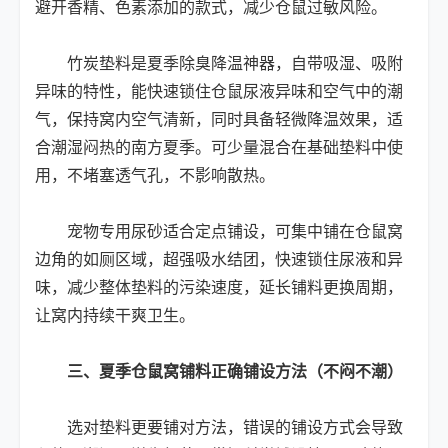
避开香精、色素添加的款式，减少仓鼠过敏风险。
竹炭垫料是夏季除臭降温神器，自带吸湿、吸附
异味的特性，能快速锁住仓鼠尿液异味和空气中的潮
气，保持窝内空气清新，同时具备轻微降温效果，适
合潮湿闷热的南方夏季。可少量混合在基础垫料中使
用，不堵塞透气孔，不影响散热。
宠物专用尿砂适合定点铺设，可集中铺在仓鼠窝
边角的如厕区域，超强吸水结团，快速锁住尿液和异
味，减少整体垫料的污染速度，延长铺料更换周期，
让窝内持续干爽卫生。
三、夏季仓鼠窝铺料正确铺设方法（不闷不潮）
选对垫料更要铺对方法，错误的铺设方式会导致