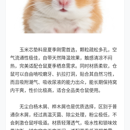
玉米芯垫料是夏季刚需首选，颗粒疏松多孔，空
气流通性极佳，自带天然降温效果，触感清凉不闷
热，完美适配仓鼠夏季栖息需求。同时材质柔软，仓
鼠可以自由啃咬磨牙、扒拉打洞，贴合其自然习性，
而且吸附潮气、吸收尿液的能力出众，能长期保持窝
内干爽，性价比极高，适合全品类仓鼠使用。
无尘白杨木屑、桦木屑也是优质选择，区别于普
通杂木屑，经过高温灭菌、除尘处理，粉尘极低，不
会刺激仓鼠呼吸道。材质轻薄透气，吸水性和锁味效