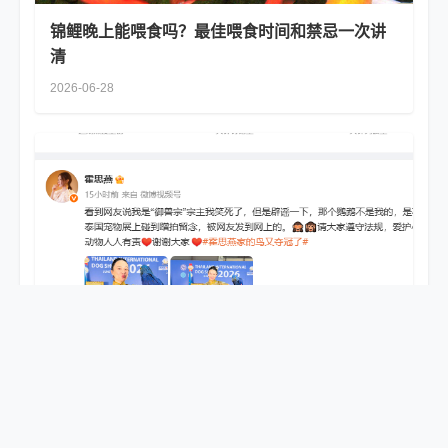
锦鲤晚上能喂食吗？最佳喂食时间和禁忌一次讲
清
2026-06-28
霍思燕：鹦鹉不是我的！泰国合影乌龙事件完整
始末